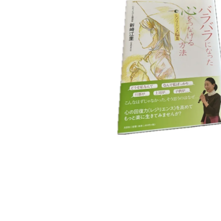
一つ一つ
はまなす
思いを込
の会の暖
めてお届
かな協力